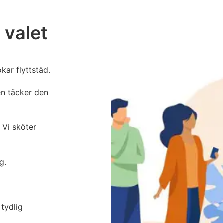
 valet
kar flyttstäd.
n täcker den
 Vi sköter
g.
 tydlig