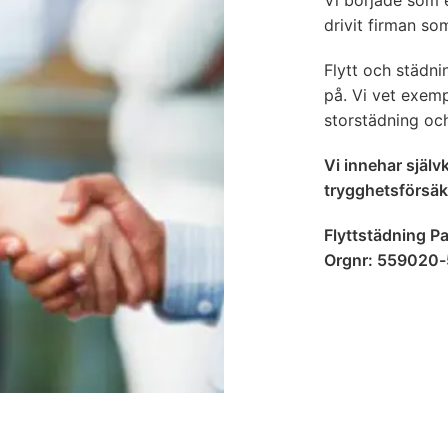
Vi började som 
drivit firman so
Flytt och städni
på. Vi vet exemp
storstädning och
Vi innehar själv
trygghetsförsäkr
Flyttstädning P
Orgnr: 559020