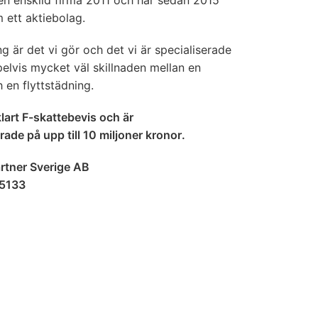
en enskild firma 2011 och har sedan 2015
m ett aktiebolag.
ng är det vi gör och det vi är specialiserade
elvis mycket väl skillnaden mellan en
 en flyttstädning.
klart F-skattebevis och är
ade på upp till 10 miljoner kronor.
artner Sverige AB
-5133