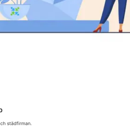
p
och städfirman.