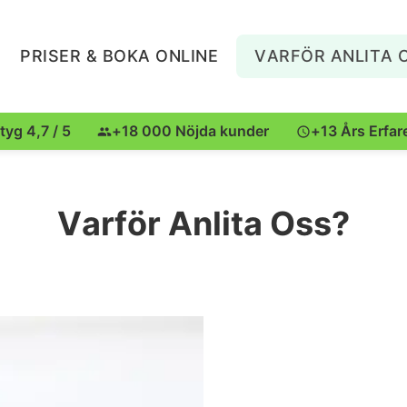
PRISER & BOKA ONLINE
VARFÖR ANLITA 
tyg 4,7 / 5
+18 000 Nöjda kunder
+13 Års Erfar
Varför Anlita Oss?