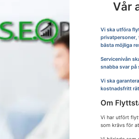
Vår 
Vi ska utföra fly
privatpersoner, 
bästa möjliga re
Servicenivån ska
snabba svar på s
Vi ska garantera
kostnadsfritt rät
Om Flytts
Vi har utfört fly
som krävs för at