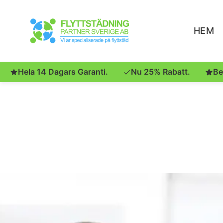
HEM
Hela 14 Dagars Garanti.
Nu 25% Rabatt.
Be